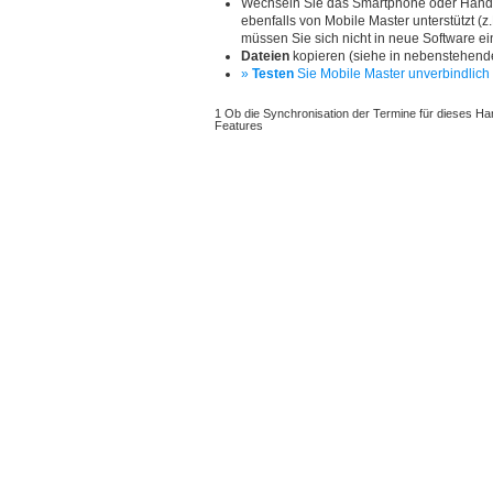
Wechseln Sie das Smartphone oder Hand
ebenfalls von Mobile Master unterstützt (
müssen Sie sich nicht in neue Software ein
Dateien
kopieren (siehe in nebenstehende
»
Testen
Sie Mobile Master unverbindlich 
1 Ob die Synchronisation der Termine für dieses Han
Features