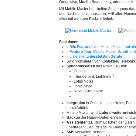
Groupwise, Mozilla Seamonkey, oder einer txt, vc
Mit Mobile Master bearbeiten Sie bequem das
und Nachname vertauschen, +49 allen Nummern
alles mit wenigen Klicks erledigt.
Funktionen
»
Alle Features
von Mobile Master auf ein
»
Feature Tour
: Mobile Master Schritt für S
» Liste aller
unterstützten Geräte
Synchronisieren von Kontakten, Telefon
Synchronisieren
des
Nokia E63
mit:
Outlook
1
Thunderbird, Lightning
Lotus Notes
Tobit David
Novell Groupwise
...
Integration
in Outlook, Lotus Notes, Palm
durch AddIns.
Mobile Master wird
laufend weiterentwick
Backup
der Handy-Daten erstellen und wi
Assistenten
z.B. zum Löschen der Daten
übertragen, Geburtstage im Kalender ein
SMS
verwalten, senden, ...