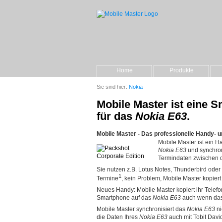
Home
Produkte
Sie sind hier:
Nokia
Mobile Master ist eine
für das
Nokia E63
.
Mobile Master - Das professionelle Handy- 
Mobile Master ist ein
Nokia E63
und synchron
Termindaten zwischen
Sie nutzen z.B. Lotus Notes, Thunderbird oder T
1
Termine
, kein Problem, Mobile Master kopiert
Neues Handy: Mobile Master kopiert ihr Telef
Smartphone auf das
Nokia E63
auch wenn das 
Mobile Master synchronisiert das
Nokia E63
ni
die Daten Ihres
Nokia E63
auch mit Tobit Davi