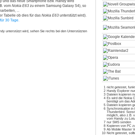
y und das neue Smartphone bzw. Handy wird
z.B. vom
Nokia E63
zu einem Samsung Galaxy S4), so
arbeiten, ...
r Tabelle ob dies für das
Nokia E63
unterstützt wird).
für 30 Tage.
dy unterstützt wird, sehen Sie rechts bei den Unterstützten
1
nicht getestet, funk
2
Handy Explorer nu
3
Dateien kopieren 
4
Es wird die Nokia 
benötigt um das Ad
5
Dateien kopieren ge
6
Synchronisation in 
Thunderbird. Sonst
möglich, also z.B.
vom Handy zu Lot
7
nur SMS senden
8
Kopieren von PC z
9
Ab Mobile Master V
10
Nicht getestet, soll