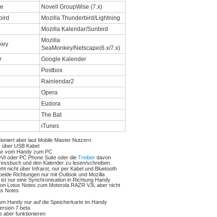
Novell GroupWise (7.x)
Mozilla Thunderbird/Lightning
Mozilla Kalendar/Sunbird
Mozilla
SeaMonkey/Netscape(6.x/7.x)
Google Kalender
Postbox
Rainlendar2
Opera
Eudora
The Bat
iTunes
tioniert aber laut Mobile Master Nutzern
r über USB Kabel
nur vom Handy zum PC
OVI oder PC Phone Suite oder die
Treiber
davon
ressbuch und den Kalender zu lesen/schreiben.
ht nicht über Infrarot, nur per Kabel und Bluetooth
beide Richtungen nur mit Outlook und Mozilla
 ist nur eine Synchronisation in Richtung Handy
 von Lotus Notes zum Motorola RAZR V3i, aber nicht
us Notes
um Handy nur auf die Speicherkarte im Handy
ersion 7 beta
te aber funktionieren