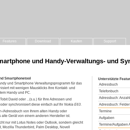
Features
Download
Kaufen
Support
 Smartphone und Handy-Verwaltungs- und Sy
und Smartphonetool
Unterstützte Featu
 Handy und Smartphone Verwaltungsprogramm für das
Adressbuch
isiert mit wenigen Mausklicks Ihre Kontakt- und
Telefonbuch
 dem Handy und PC.
Adressbuch: Anzahl
obit David oder ...(s.u.) für Ihre Adressen und
Adressbuch: Felder
 oder synchronisiert diese einfach auf Ihr
Nokia E63
.
Termine
on-/Adressbuch von Ihrem alten Handy oder
alte Gerät von einem anderen Hersteller ist.
Aufgaben
cht nur mit Lotus Notes oder Outlook, sondern gleicht
Termine/Aufgaben A
d, Mozilla Thunderbird, Palm Desktop, Novell