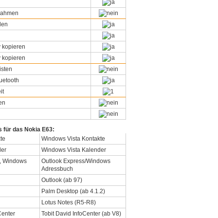
snahmen
den
 kopieren
 kopieren
isten
uetooth
it
en
s für das Nokia E63:
Windows Vista Kontakte
Windows Vista Kalender
Outlook Express/Windows
Adressbuch
Outlook (ab 97)
Palm Desktop (ab 4.1.2)
Lotus Notes (R5-R8)
Tobit David InfoCenter (ab V8)