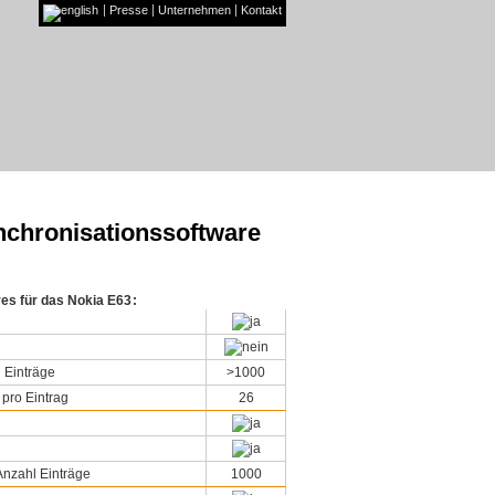
Presse
Unternehmen
Kontakt
nchronisationssoftware
res für das Nokia E63
:
 Einträge
>1000
 pro Eintrag
26
nzahl Einträge
1000