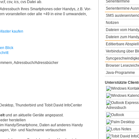
Serientermine
f, csv, ics, cvs Datei ab.
Serientermine Au
 Adressbuch Ihres Smartphones oder Handys, z.B. Vor-
 voranstellen oder alle +49 in eine 0 umwandeln,
SMS auslesen/sen
Notizen
Dateien vom Handy
Dateien zum Handy
Editierbare Abspiell
en Blick
Verbindung über Bl
chritt
Syncgeschwindigke
nummern, Adressbuch/Adressbücher
Browser Lesezeich
Java-Programme
Unterstützte Client
 Desktop, Thunderbird und Tobit David InfoCenter
elt
und an aktuelle Geräte angepasst.
eder herstellen
 im Handy/Smartphone, Daten auf anderes Handy
tragen, Vor- und Nachname vertauschen