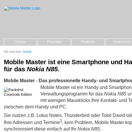
Home
Produkte
Features
Download
Sie sind hier:
Nokia
Mobile Master ist eine Smartphone und H
für das
Nokia N85
.
Mobile Master - Das professionelle Handy- und Smartpho
Mobile Master ist ein Handy und Smartpho
Verwaltungsprogramm für das
Nokia N85
un
mit wenigen Mausklicks Ihre Kontakt- und 
zwischen dem Handy und PC.
Sie nutzen z.B. Lotus Notes, Thunderbird oder Tobit David oder 
1
Ihre Adressen und Termine
, kein Problem, Mobile Master kop
synchronisiert diese einfach auf Ihr
Nokia N85
.