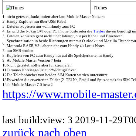
iTunes
1
nicht getestet, funktioniert aber laut Mobile Master Nutzern
2
Handy Explorer nur über USB Kabel
3
Dateien kopieren nur vom Handy zum PC
4
Es wird die Nokia OVI oder PC Phone Suite oder die
Treiber
davon benötigt um
5
Dateien kopieren geht nicht über Infrarot, nur per Kabel und Bluetooth
Synchronisation in beide Richtungen nur mit Outlook und Mozilla Thunderbird
6
Motorola RAZR V3i, aber nicht vom Handy zu Lotus Notes
7
nur SMS senden
8
Kopieren von PC zum Handy nur auf die Speicherkarte im Handy
9
Ab Mobile Master Version 7 beta
10
Nicht getestet, sollte aber funktionieren
11
Termine/Jahrestage/Urlaub/Wichtig/Privat
12
Die Telefonbücher von beiden SIM Karten werden unterstützt
13
Es werden die erweiterten Felder (2. TEl.Nr., Email und Spitzname) des SIM Te
14
ab Mobile Master 7.6 beta 2
https://www.mobile-master.
last build:view: 3 2019-11-29
zurück nach oben